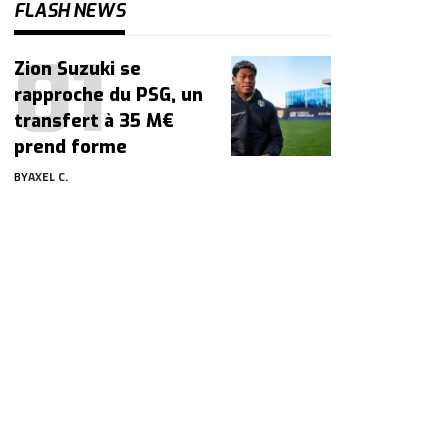
FLASH NEWS
Zion Suzuki se
rapproche du PSG, un
transfert à 35 M€
prend forme
BY
AXEL C.