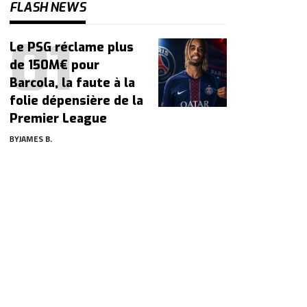
FLASH NEWS
Le PSG réclame plus
de 150M€ pour
Barcola, la faute à la
folie dépensière de la
Premier League
BY
JAMES B.