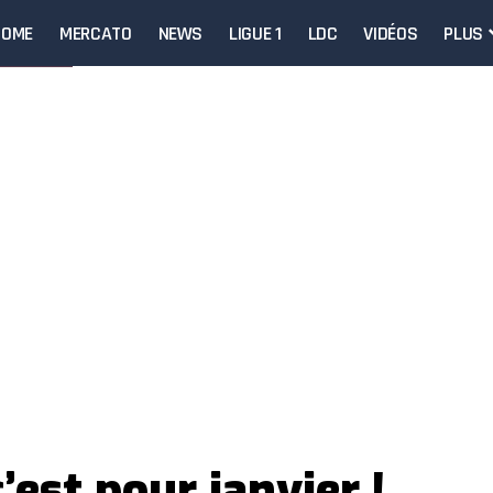
HOME
MERCATO
NEWS
LIGUE 1
LDC
VIDÉOS
PLUS
’est pour janvier !