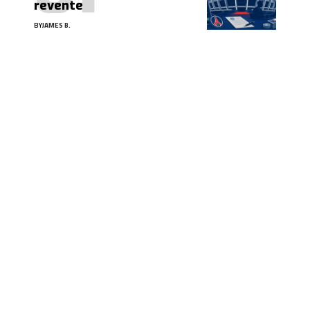
revente
BY
JAMES B.