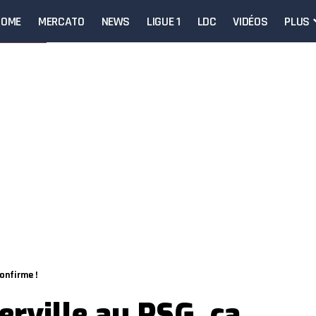
HOME
MERCATO
NEWS
LIGUE 1
LDC
VIDÉOS
PLUS
onfirme !
ville au PSG, ça