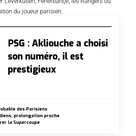
yer Leverkusen, Fenerbahçe, les Rangers ou
ation du joueur parisien.
PSG : Akliouche a choisi
son numéro, il est
prestigieux
robable des Parisiens
diens, prolongation proche
rer la Supercoupe