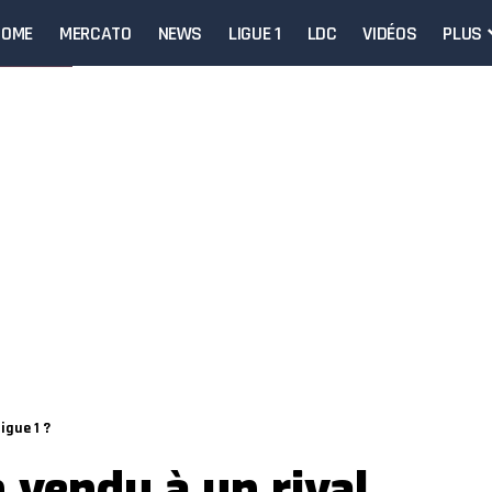
HOME
MERCATO
NEWS
LIGUE 1
LDC
VIDÉOS
PLUS
igue 1 ?
 vendu à un rival