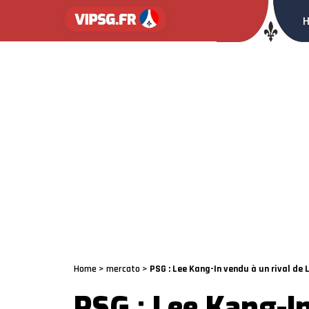
Home
>
mercato
>
PSG : Lee Kang-In vendu à un rival de L
PSG : Lee Kang-In