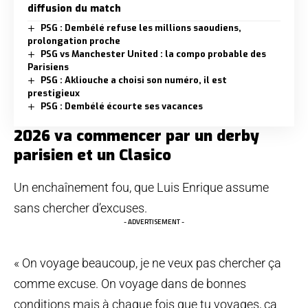
diffusion du match
PSG : Dembélé refuse les millions saoudiens,
prolongation proche
PSG vs Manchester United : la compo probable des
Parisiens
PSG : Akliouche a choisi son numéro, il est
prestigieux
PSG : Dembélé écourte ses vacances
2026 va commencer par un derby
parisien et un Clasico
Un enchaînement fou, que Luis Enrique assume
sans chercher d’excuses.
- ADVERTISEMENT -
« On voyage beaucoup, je ne veux pas chercher ça
comme excuse. On voyage dans de bonnes
conditions mais à chaque fois que tu voyages, ça