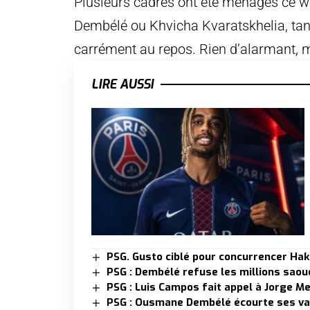
Plusieurs cadres ont été ménagés ce 
Dembélé ou Khvicha Kvaratskhelia, tan
carrément au repos. Rien d’alarmant, m
LIRE AUSSI
PSG. Gusto ciblé pour concurrencer Hak
PSG : Dembélé refuse les millions saou
PSG : Luis Campos fait appel à Jorge M
PSG : Ousmane Dembélé écourte ses v