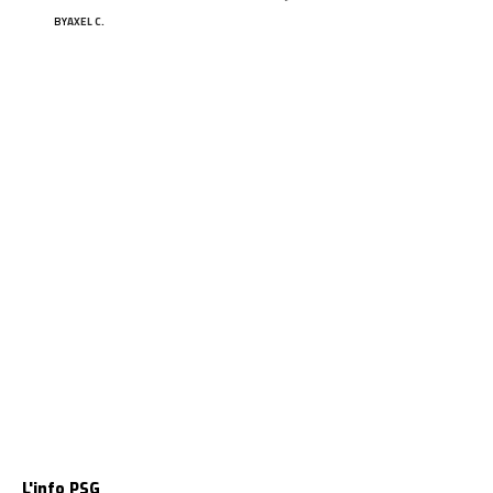
BY
AXEL C.
L'info PSG