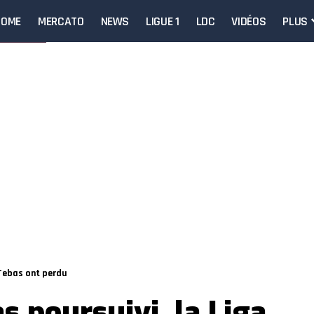
HOME
MERCATO
NEWS
LIGUE 1
LDC
VIDÉOS
PLUS
 Tebas ont perdu
s poursuivi, la Liga