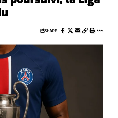
du
SHARE