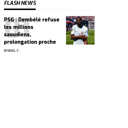
FLASH NEWS
PSG : Dembélé refuse
les millions
saoudiens,
prolongation proche
BY
AXEL C.