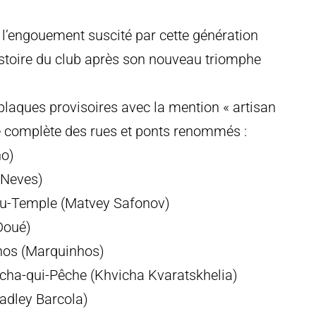
e l’engouement suscité par cette génération
histoire du club après son nouveau triomphe
 plaques provisoires avec la mention « artisan
ste complète des rues et ponts renommés :
ho)
 Neves)
du-Temple (Matvey Safonov)
Doué)
hos (Marquinhos)
cha-qui-Pêche (Khvicha Kvaratskhelia)
adley Barcola)