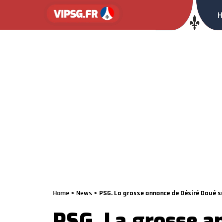
Home
>
News
>
PSG. La grosse annonce de Désiré Doué su
PSG. La grosse a