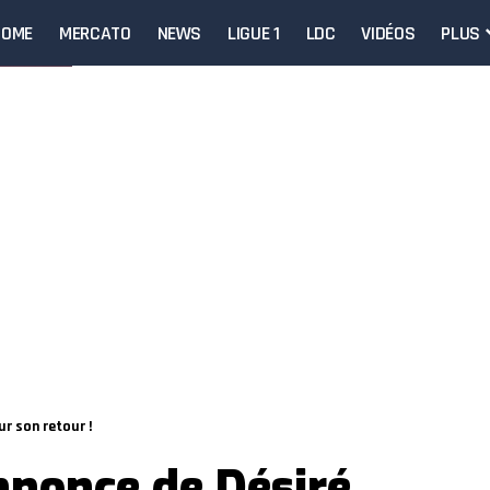
HOME
MERCATO
NEWS
LIGUE 1
LDC
VIDÉOS
PLUS
r son retour !
nnonce de Désiré