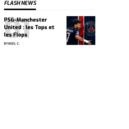
FLASH NEWS
PSG-Manchester
United : les Tops et
les Flops
BY
AXEL C.