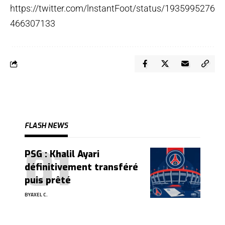
https://twitter.com/lnstantFoot/status/1935995276
466307133
FLASH NEWS
PSG : Khalil Ayari
définitivement transféré
puis prêté
BY
AXEL C.