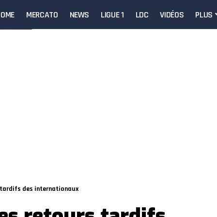
HOME
MERCATO
NEWS
LIGUE 1
LDC
VIDÉOS
PLUS
 tardifs des internationaux
es retours tardifs