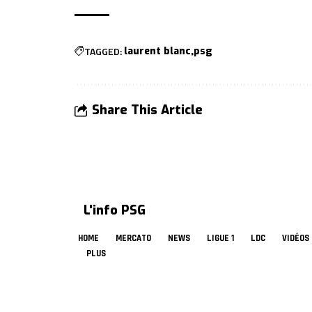
TAGGED:
laurent blanc
psg
Share This Article
L'info PSG
HOME
MERCATO
NEWS
LIGUE 1
LDC
VIDÉOS
PLUS