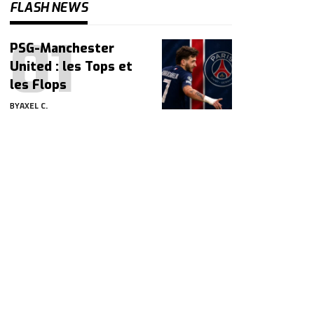
FLASH NEWS
PSG-Manchester
United : les Tops et
les Flops
BY
AXEL C.