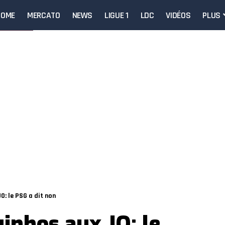
HOME
MERCATO
NEWS
LIGUE 1
LDC
VIDÉOS
PLUS
: le PSG a dit non
nhos aux JO: le