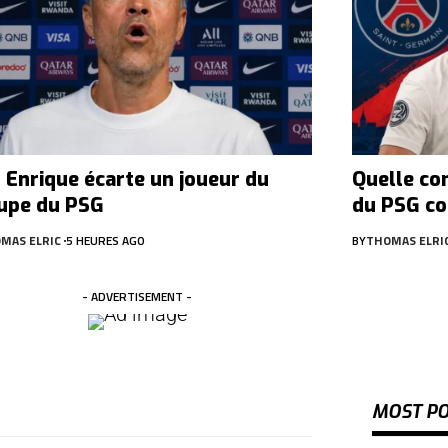
s Enrique écarte un joueur du
Quelle co
upe du PSG
du PSG co
MAS ELRIC
5 HEURES AGO
BY
THOMAS ELRI
- ADVERTISEMENT -
MOST P