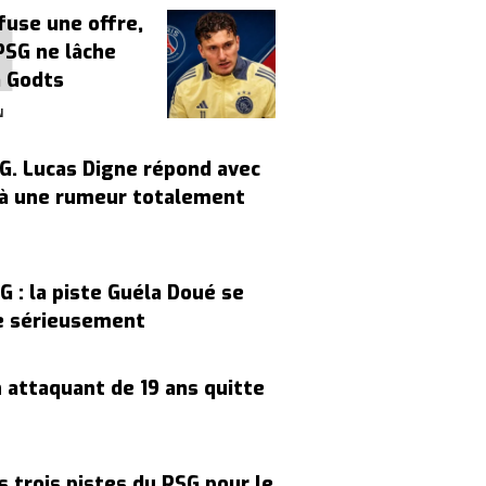
efuse une offre,
PSG ne lâche
a Godts
N
G. Lucas Digne répond avec
à une rumeur totalement
G : la piste Guéla Doué se
e sérieusement
 attaquant de 19 ans quitte
s trois pistes du PSG pour le