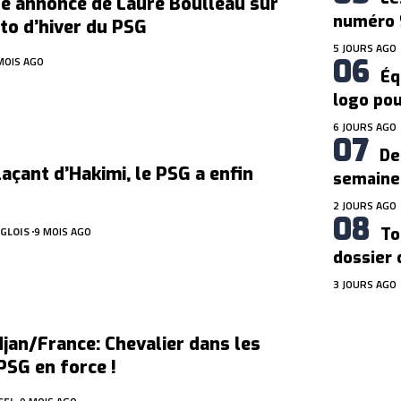
e annonce de Laure Boulleau sur
numéro 
to d’hiver du PSG
5 JOURS AGO
MOIS AGO
Éq
logo pou
6 JOURS AGO
De
açant d’Hakimi, le PSG a enfin
semaine,
2 JOURS AGO
GLOIS
9 MOIS AGO
To
dossier 
3 JOURS AGO
jan/France: Chevalier dans les
 PSG en force !