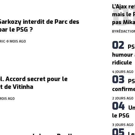
L’Ajax r
mais le 
Sarkozy interdit de Parc des
pas Mik
par le PSG ?
BY
RÉDACTIO
RIC
9 MOIS AGO
PS
humour 
ridicule
4 JOURS AGO
. Accord secret pour le
PS
t de Vitinha
confirm
2 JOURS AGO
MOIS AGO
Un
le PSG
3 JOURS AGO
Le