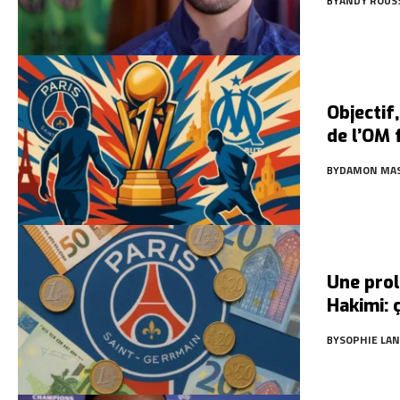
BY
ANDY ROUS
Objectif,
de l’OM 
BY
DAMON MA
Une pro
Hakimi: 
BY
SOPHIE LAN