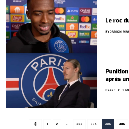
Le roc d
BY
DAMON MA
Punition
après un
BY
AXEL C.
9 M
1
2
…
303
304
305
306