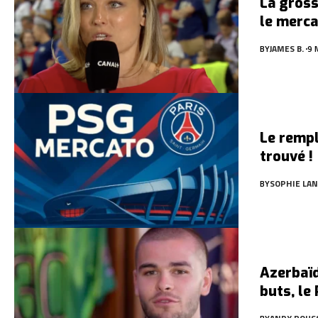
La gross
le merca
BY
JAMES B.
9 
Le rempl
trouvé !
BY
SOPHIE LAN
Azerbaïd
buts, le