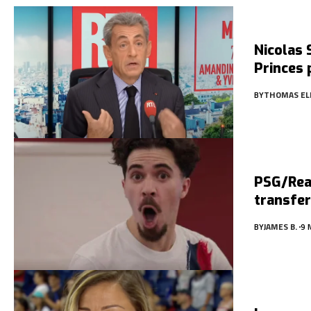
Nicolas 
Princes 
BY
THOMAS EL
PSG/Real
transfer
BY
JAMES B.
9 