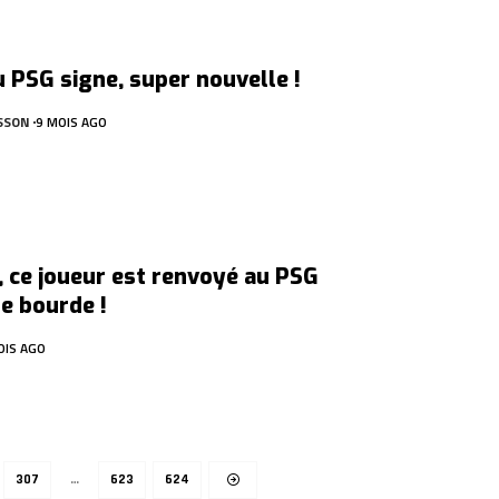
u PSG signe, super nouvelle !
SSON
9 MOIS AGO
, ce joueur est renvoyé au PSG
e bourde !
OIS AGO
307
…
623
624