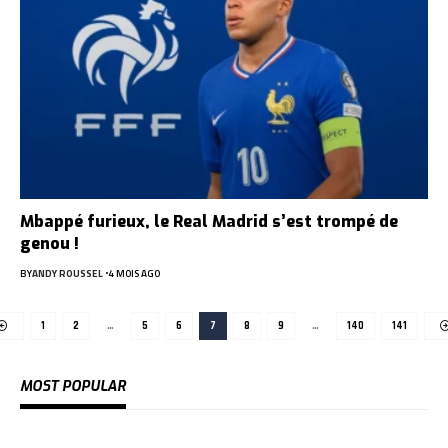
Mbappé furieux, le Real Madrid s’est trompé de
genou !
BY
ANDY ROUSSEL
4 MOIS AGO
1
2
…
5
6
7
8
9
…
140
141
MOST POPULAR