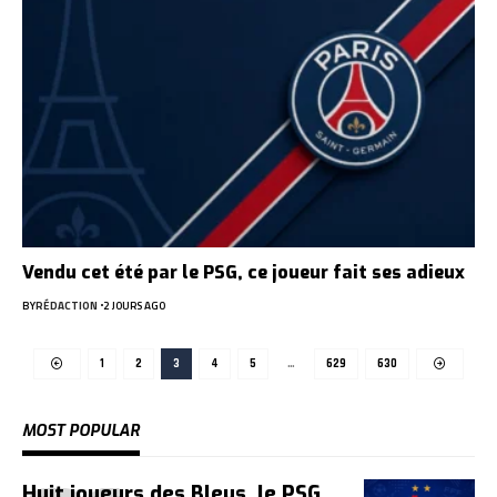
Vendu cet été par le PSG, ce joueur fait ses adieux
BY
RÉDACTION
2 JOURS AGO
1
2
3
4
5
…
629
630
MOST POPULAR
Huit joueurs des Bleus, le PSG