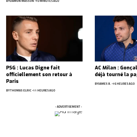
BY
DAMON MASSON
10 MINUTES AGO
PSG : Lucas Digne fait
AC Milan : Gonça
officiellement son retour à
déjà tourné la p
Paris
BY
JAMES B.
16 HEURES AGO
BY
THOMAS ELRIC
11 HEURES AGO
- ADVERTISEMENT -