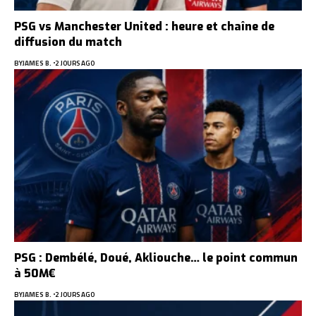
PSG vs Manchester United : heure et chaîne de
diffusion du match
BY
JAMES B.
2 JOURS AGO
PSG : Dembélé, Doué, Akliouche… le point commun
à 50M€
BY
JAMES B.
2 JOURS AGO