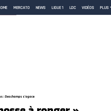
HOME
MERCATO
NEWS
LIGUE 1
LDC
VIDÉOS
PLUS
eus : Deschamps s’agace
nosse à ronger »