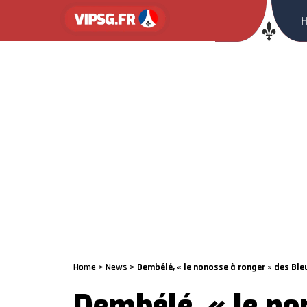
Home
>
News
>
Dembélé, « le nonosse à ronger » des Bl
Dembélé, « le no