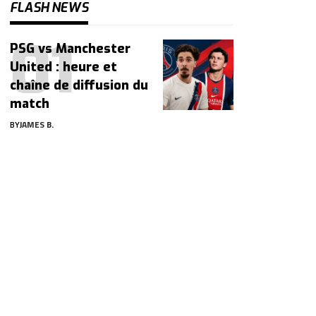
FLASH NEWS
PSG vs Manchester
United : heure et
chaîne de diffusion du
match
BY
JAMES B.