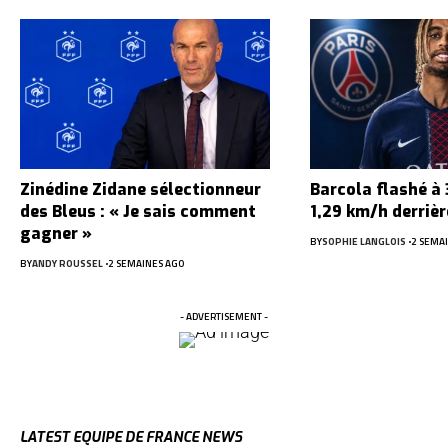
Zinédine Zidane sélectionneur
Barcola flashé à
des Bleus : « Je sais comment
1,29 km/h derriè
gagner »
BY
SOPHIE LANGLOIS
2 SEMA
BY
ANDY ROUSSEL
2 SEMAINES AGO
- ADVERTISEMENT -
LATEST EQUIPE DE FRANCE NEWS