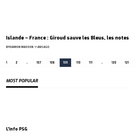
Islande – France : Giroud sauve les Bleus, les notes
BY
DAMON MASSON
7 ANS AGO
1
2
…
107
108
109
110
111
…
120
121
MOST POPULAR
L'info PSG