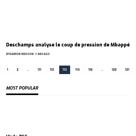
Deschamps analyse le coup de pression de Mbappé
BY
DAMON MASSON
7 ANS AGO
1
2
…
111
112
113
114
115
…
120
121
MOST POPULAR