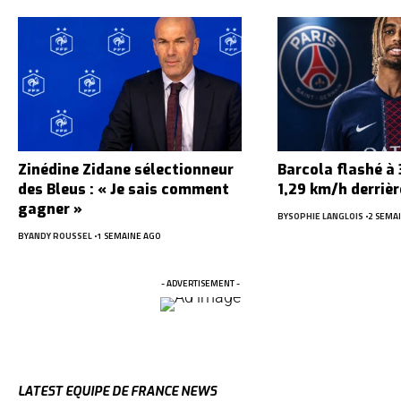
Zinédine Zidane sélectionneur
Barcola flashé à
des Bleus : « Je sais comment
1,29 km/h derriè
gagner »
BY
SOPHIE LANGLOIS
2 SEMA
BY
ANDY ROUSSEL
1 SEMAINE AGO
- ADVERTISEMENT -
LATEST EQUIPE DE FRANCE NEWS