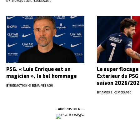
BY
THOMAS ELRIC
4 JOURS AGO
PSG. « Luis Enrique est un
Le super flocage
magicien », le bel hommage
Exterieur du PSG 
saison 2026/202
BY
RÉDACTION
3 SEMAINES AGO
BY
JAMES B.
2 MOIS AGO
- ADVERTISEMENT -