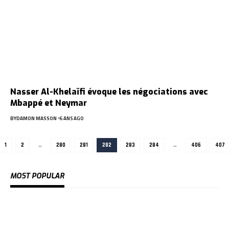
Nasser Al-Khelaïfi évoque les négociations avec
Mbappé et Neymar
BY
DAMON MASSON
6 ANS AGO
1
2
…
280
281
282
283
284
…
406
407
MOST POPULAR