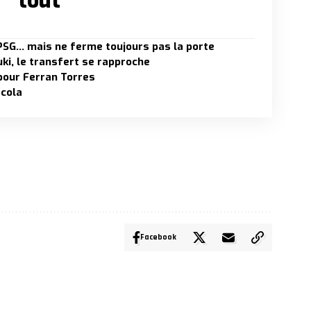
tout
e PSG… mais ne ferme toujours pas la porte
ki, le transfert se rapproche
 pour Ferran Torres
rcola
Facebook