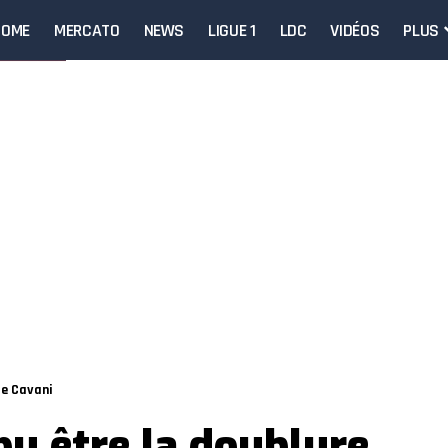
HOME
MERCATO
NEWS
LIGUE 1
LDC
VIDÉOS
PLUS
de Cavani
u être la doublure