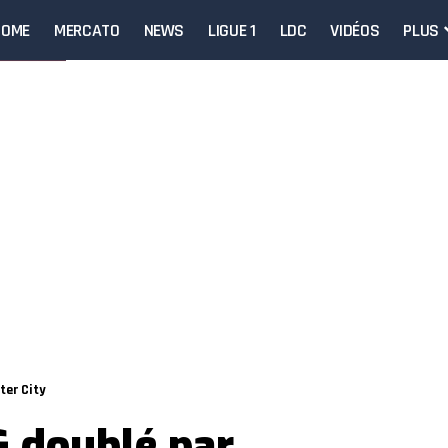
HOME
MERCATO
NEWS
LIGUE 1
LDC
VIDÉOS
PLUS
ter City
G doublé par