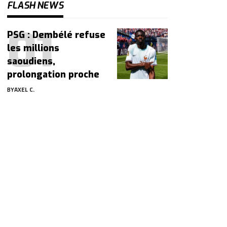
FLASH NEWS
PSG : Dembélé refuse
les millions
saoudiens,
prolongation proche
BY
AXEL C.