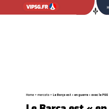
Home
>
mercato
>
Le Barça est « en guerre » avec le PSG
Le Barça est « en