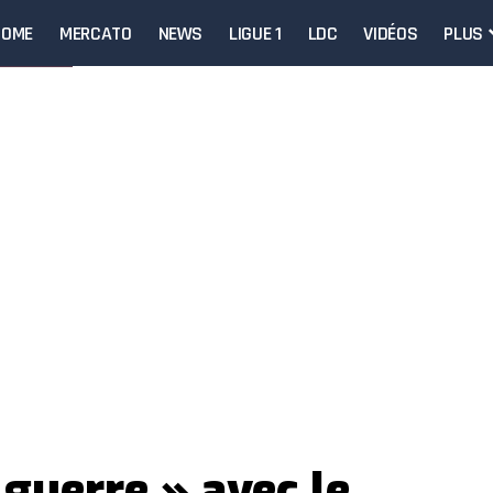
HOME
MERCATO
NEWS
LIGUE 1
LDC
VIDÉOS
PLUS
 guerre » avec le