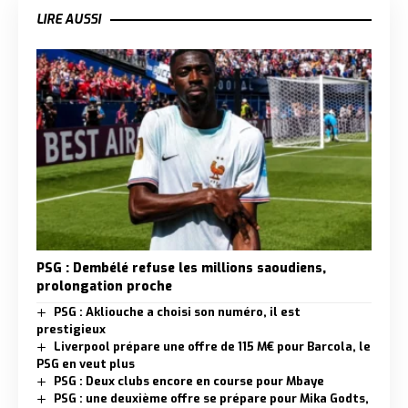
LIRE AUSSI
PSG : Dembélé refuse les millions saoudiens,
prolongation proche
PSG : Akliouche a choisi son numéro, il est
prestigieux
Liverpool prépare une offre de 115 M€ pour Barcola, le
PSG en veut plus
PSG : Deux clubs encore en course pour Mbaye
PSG : une deuxième offre se prépare pour Mika Godts,