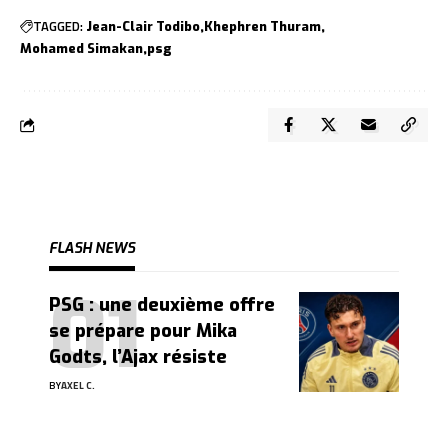
TAGGED:
Jean-Clair Todibo
Khephren Thuram
Mohamed Simakan
psg
FLASH NEWS
PSG : une deuxième offre
se prépare pour Mika
Godts, l’Ajax résiste
BY
AXEL C.