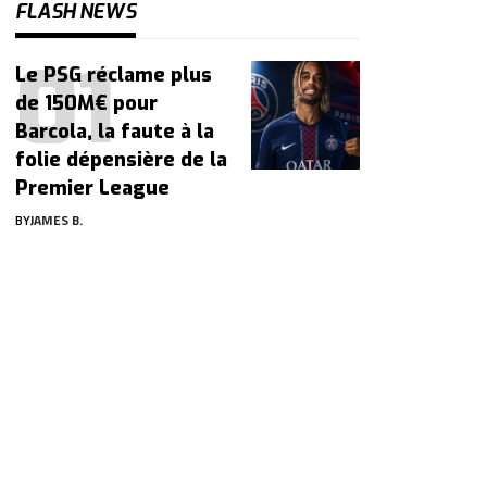
FLASH NEWS
Le PSG réclame plus
de 150M€ pour
Barcola, la faute à la
folie dépensière de la
Premier League
BY
JAMES B.