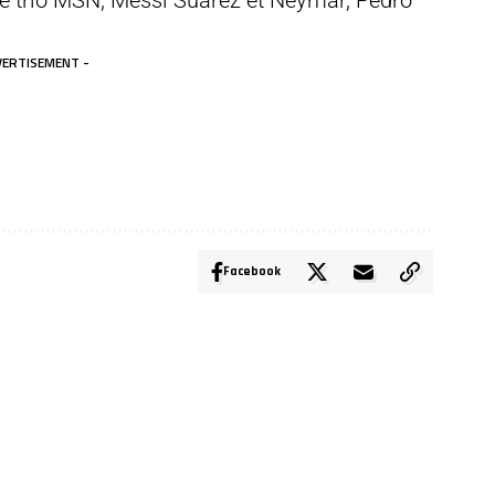
le trio MSN, Messi Suarez et Neymar, Pedro
VERTISEMENT -
Facebook