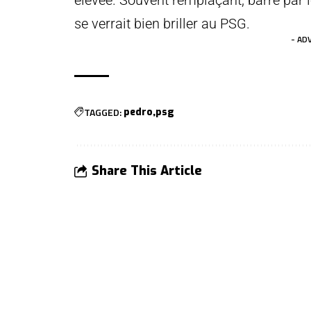
élevée. Souvent remplaçant, barré par 
se verrait bien briller au PSG.
- AD
TAGGED:
pedro
psg
Share This Article