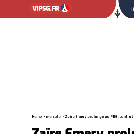
Home
>
mercato
>
Zaïre Emery prolonge au PSG, contrat
Zaïre Emery prol