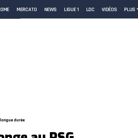
HOME
MERCATO
NEWS
LIGUE 1
LDC
VIDÉOS
PLUS
 longue durée
onge au PSG,