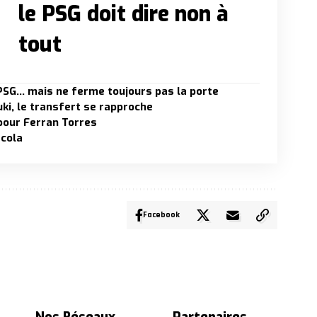
le PSG doit dire non à
tout
e PSG… mais ne ferme toujours pas la porte
ki, le transfert se rapproche
 pour Ferran Torres
rcola
Facebook
Nos Réseaux
Partenaires