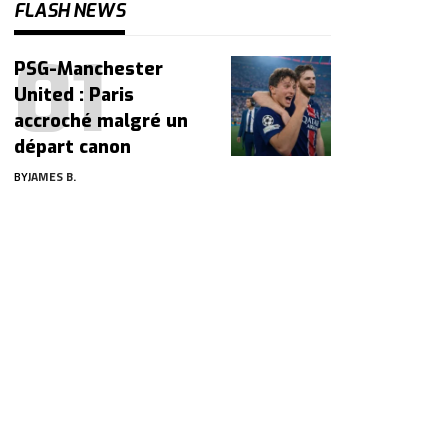
FLASH NEWS
PSG-Manchester
United : Paris
accroché malgré un
départ canon
BY
JAMES B.