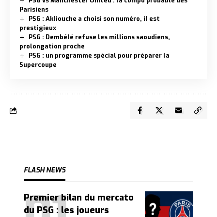
PSG vs Manchester United : la compo probable des
Parisiens
PSG : Akliouche a choisi son numéro, il est
prestigieux
PSG : Dembélé refuse les millions saoudiens,
prolongation proche
PSG : un programme spécial pour préparer la
Supercoupe
FLASH NEWS
Premier bilan du mercato
du PSG : les joueurs