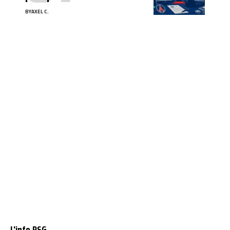
BY
AXEL C.
L'info PSG