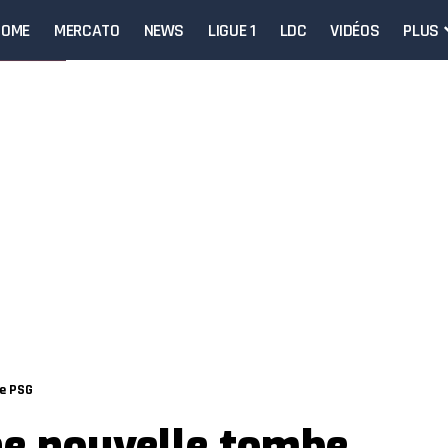
HOME
MERCATO
NEWS
LIGUE 1
LDC
VIDÉOS
PLUS
le PSG
ne nouvelle tombe