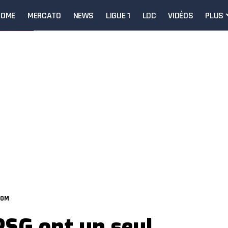
HOME
MERCATO
NEWS
LIGUE 1
LDC
VIDÉOS
PLUS
L’OM
 PSG ont un seul