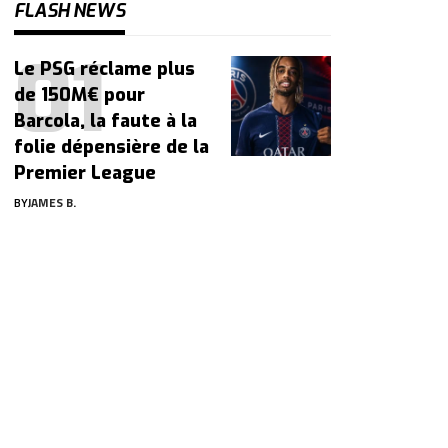
FLASH NEWS
Le PSG réclame plus
de 150M€ pour
Barcola, la faute à la
folie dépensière de la
Premier League
BY
JAMES B.