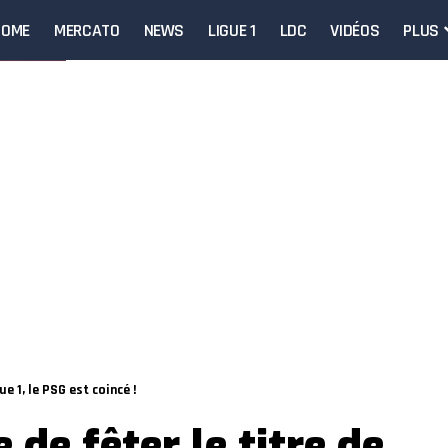
HOME
MERCATO
NEWS
LIGUE 1
LDC
VIDÉOS
PLUS
ue 1, le PSG est coincé !
 de fêter le titre de