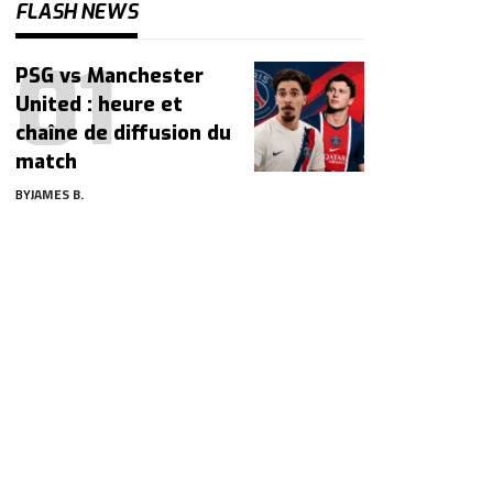
FLASH NEWS
PSG vs Manchester
United : heure et
chaîne de diffusion du
match
BY
JAMES B.