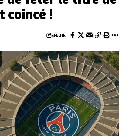
t coincé !
SHARE