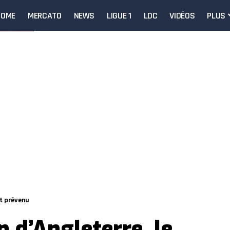
HOME
MERCATO
NEWS
LIGUE 1
LDC
VIDÉOS
PLUS
st prévenu
 d’Angleterre, le