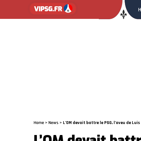
Home
>
News
>
L’OM devait battre le PSG, l’aveu de Luis
L’OM devait battr