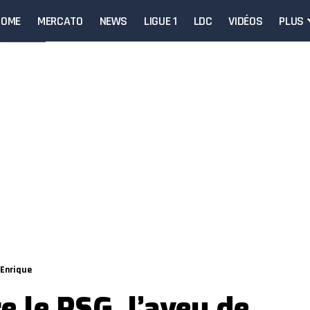
HOME
MERCATO
NEWS
LIGUE 1
LDC
VIDÉOS
PLUS
 Enrique
e le PSG, l’aveu de