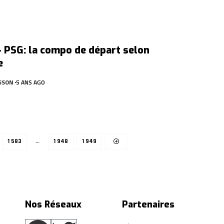
 PSG: la compo de départ selon
e
SSON
5 ANS AGO
1 583
…
1 948
1 949
Nos Réseaux
Partenaires