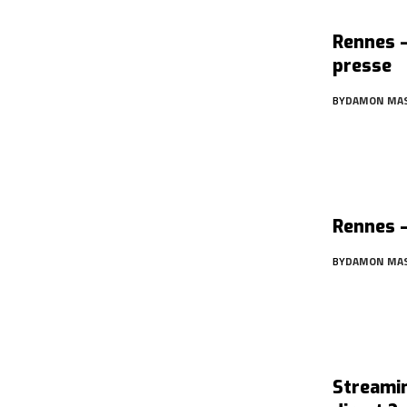
Rennes –
presse
BY
DAMON MA
Rennes –
BY
DAMON MA
Streamin