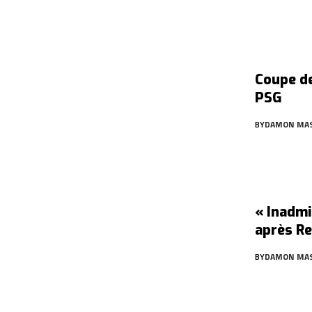
Coupe de
PSG
BY
DAMON MA
« Inadmi
après R
BY
DAMON MA