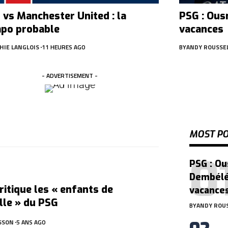
 vs Manchester United : la
PSG : Ous
po probable
vacances
HIE LANGLOIS
11 HEURES AGO
BY
ANDY ROUSSE
- ADVERTISEMENT -
MOST P
PSG : O
Dembélé
ritique les « enfants de
vacance
lle » du PSG
BY
ANDY ROU
SSON
5 ANS AGO