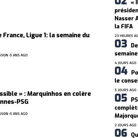
« 
présiden
Nasser A
la FIFA
 France, Ligue 1: la semaine du
23 HEURES A
De
semaine,
SSON
5 ANS AGO
4 JOURS AGO
Po
le conse
5 JOURS AGO
ssible » : Marquinhos en colère
PS
ennes-PSG
complèt
SSON
5 ANS AGO
Majorqu
2 JOURS AGO
Qu