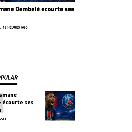
mane Dembélé écourte ses
L
12 HEURES AGO
OPULAR
usmane
 écourte ses
s
SSEL