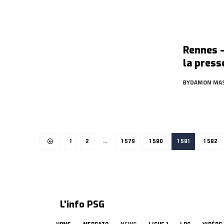
Rennes –
la press
BY
DAMON MA
1
2
…
1 579
1 580
1 581
1 582
L'info PSG