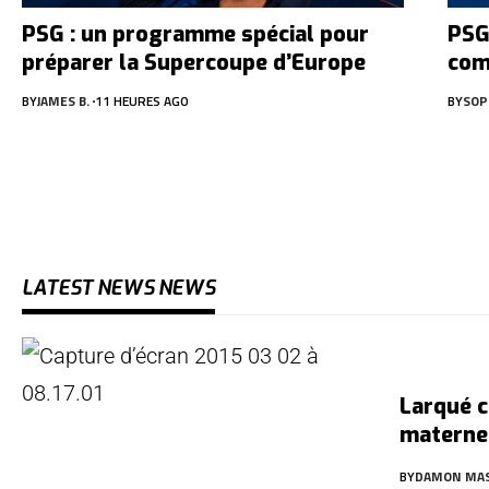
PSG : un programme spécial pour
PSG
préparer la Supercoupe d’Europe
com
BY
JAMES B.
11 HEURES AGO
BY
SOP
LATEST NEWS NEWS
Larqué c
materne
BY
DAMON MA