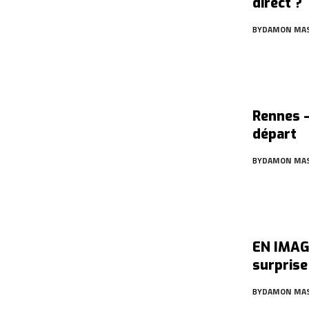
direct ?
BY
DAMON MA
Rennes –
départ
BY
DAMON MA
EN IMAGE
surprise
BY
DAMON MA