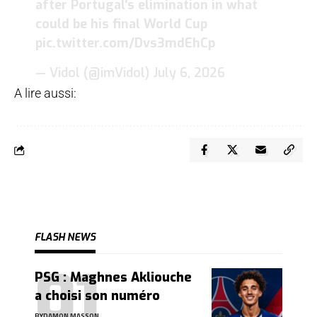
after Portugal's elimination in what
could be his final World Cup
pic.twitter.com/Dvs3mdEhCp
— Vidol (@imVidol)
July 6, 2026
A lire aussi:
FLASH NEWS
PSG : Maghnes Akliouche
a choisi son numéro
BY
DAMON MASSON