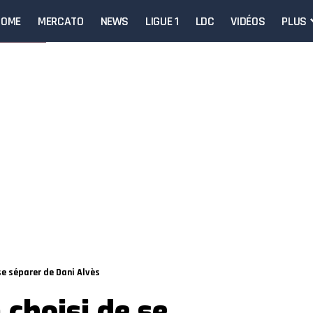
HOME
MERCATO
NEWS
LIGUE 1
LDC
VIDÉOS
PLUS
 se séparer de Dani Alvès
 choisi de se