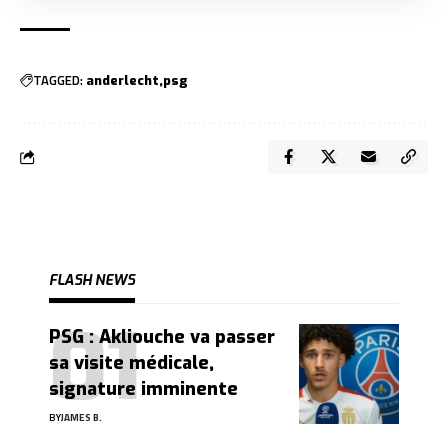
TAGGED:
anderlecht
psg
FLASH NEWS
PSG : Akliouche va passer
sa visite médicale,
signature imminente
BY
JAMES B.