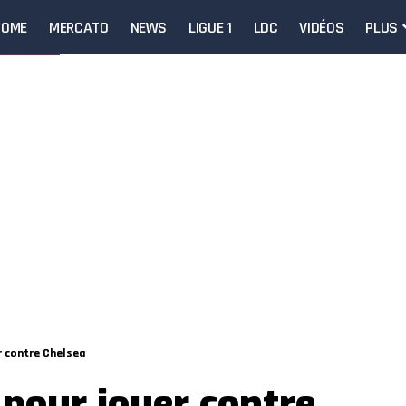
HOME
MERCATO
NEWS
LIGUE 1
LDC
VIDÉOS
PLUS
r contre Chelsea
 pour jouer contre