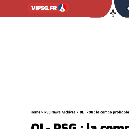
Home
>
PSG News Archives
>
OL- PSG : la compo probable
OL- PSG : la com