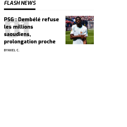
FLASH NEWS
PSG : Dembélé refuse
les millions
saoudiens,
prolongation proche
BY
AXEL C.