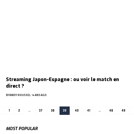
Streaming Japon-Espagne : ou voir le match en
direct ?
BY
ANDY ROUSSEL
4 ANS AGO
1
2
…
37
38
39
40
41
…
48
49
MOST POPULAR