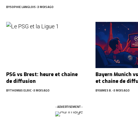
BY
SOPHIE LANGLOIS
3 MOIS AGO
PSG vs Brest: heure et chaine
Bayern Munich vs
de diffusion
et chaine de diff
BY
THOMAS ELRIC
3 MOIS AGO
BY
JAMES B.
3 MOIS AGO
- ADVERTISEMENT -