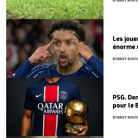
BY
ANDY ROUS
Les joue
énorme 
BY
ANDY ROUS
PSG. De
pour le 
BY
ANDY ROUS