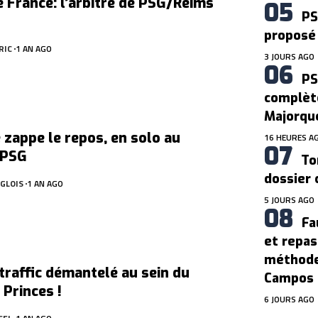
 France: l’arbitre de PSG/Reims
PS
proposé 
RIC
1 AN AGO
3 JOURS AGO
PS
complèt
Majorqu
zappe le repos, en solo au
16 HEURES A
 PSG
To
dossier 
GLOIS
1 AN AGO
5 JOURS AGO
Fa
et repas
méthode
traffic démantelé au sein du
Campos 
 Princes !
6 JOURS AGO