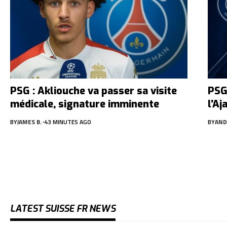
PSG : Akliouche va passer sa visite
PSG
médicale, signature imminente
l’A
BY
JAMES B.
43 MINUTES AGO
BY
AND
LATEST SUISSE FR NEWS