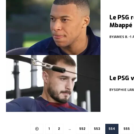
Le PSG r
Mbappé 
BY
JAMES B.
1 
Le PSG v
BY
SOPHIE LAN
1
2
…
552
553
554
555