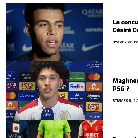
La concu
Désiré 
BY
ANDY ROUS
Maghnes 
PSG ?
BY
JAMES B.
1 