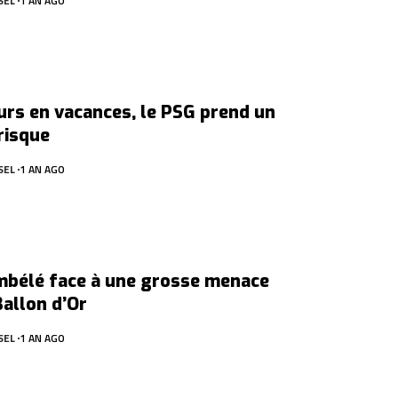
SEL
1 AN AGO
urs en vacances, le PSG prend un
risque
SEL
1 AN AGO
mbélé face à une grosse menace
Ballon d’Or
SEL
1 AN AGO