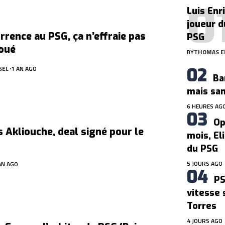
Luis Enr
joueur d
rrence au PSG, ça n’effraie pas
PSG
Doué
BY
THOMAS E
SEL
1 AN AGO
Ba
mais san
6 HEURES AG
Op
Akliouche, deal signé pour le
mois, El
du PSG
5 JOURS AGO
AN AGO
PS
vitesse 
Torres
4 JOURS AGO