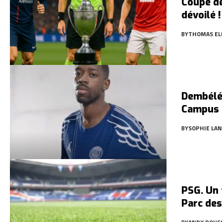
Coupe de
dévoilé !
BY
THOMAS EL
Dembélé 
Campus
BY
SOPHIE LAN
PSG. Un 
Parc des