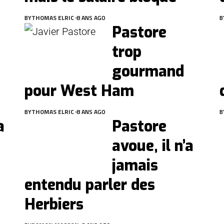
BY
THOMAS ELRIC
8 ANS AGO
B
Pastore
trop
gourmand
pour West Ham
BY
THOMAS ELRIC
8 ANS AGO
B
a
Pastore
avoue, il n’a
jamais
entendu parler des
Herbiers