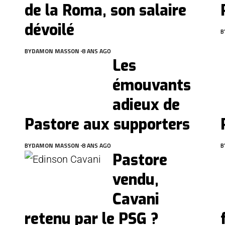
de la Roma, son salaire
dévoilé
B
BY
DAMON MASSON
8 ANS AGO
Les
émouvants
adieux de
Pastore aux supporters
BY
DAMON MASSON
8 ANS AGO
B
Pastore
vendu,
Cavani
retenu par le PSG ?