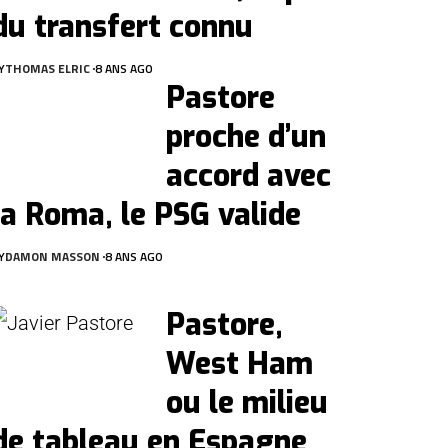
du transfert connu
Y
THOMAS ELRIC
8 ANS AGO
Pastore
proche d’un
accord avec
la Roma, le PSG valide
Y
DAMON MASSON
8 ANS AGO
Pastore,
West Ham
ou le milieu
de tableau en Espagne