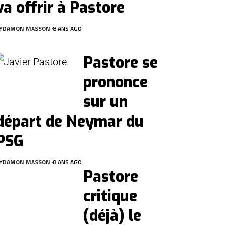
va offrir à Pastore
Y
DAMON MASSON
8 ANS AGO
Pastore se
prononce
sur un
départ de Neymar du
PSG
Y
DAMON MASSON
8 ANS AGO
Pastore
critique
(déjà) le