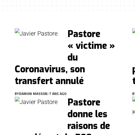
Pastore
« victime »
du
Coronavirus, son
transfert annulé
BY
DAMON MASSON
7 ANS AGO
B
Pastore
donne les
raisons de