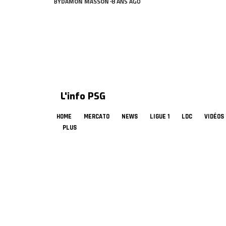
BY
DAMON MASSON
8 ANS AGO
L'info PSG
HOME
MERCATO
NEWS
LIGUE 1
LDC
VIDÉOS
PLUS