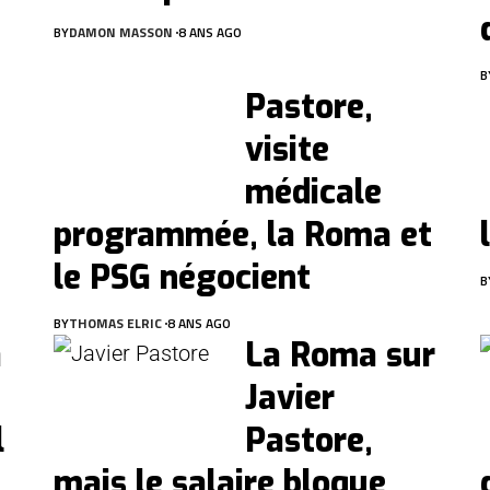
BY
DAMON MASSON
8 ANS AGO
B
Pastore,
visite
médicale
programmée, la Roma et
le PSG négocient
B
BY
THOMAS ELRIC
8 ANS AGO
a
La Roma sur
Javier
l
Pastore,
mais le salaire bloque