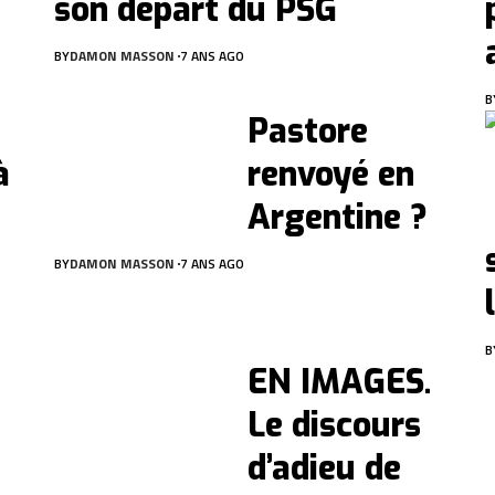
son départ du PSG
BY
DAMON MASSON
7 ANS AGO
B
Pastore
à
renvoyé en
Argentine ?
?
BY
DAMON MASSON
7 ANS AGO
B
EN IMAGES.
Le discours
d’adieu de