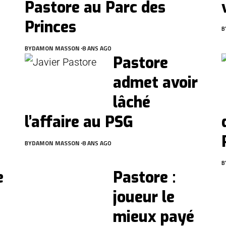
Pastore au Parc des
Princes
B
BY
DAMON MASSON
8 ANS AGO
Pastore
admet avoir
lâché
l’affaire au PSG
BY
DAMON MASSON
8 ANS AGO
B
e
Pastore :
joueur le
mieux payé