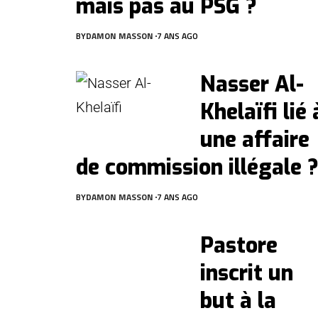
mais pas au PSG ?
BY
DAMON MASSON
7 ANS AGO
Nasser Al-
Khelaïfi lié 
une affaire
de commission illégale 
BY
DAMON MASSON
7 ANS AGO
Pastore
inscrit un
but à la