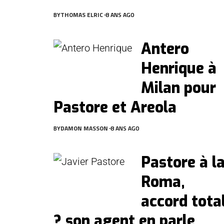
BY
THOMAS ELRIC
8 ANS AGO
Antero
Henrique à
Milan pour
Pastore et Areola
BY
DAMON MASSON
8 ANS AGO
Pastore à l
Roma,
accord tota
? son agent en parle