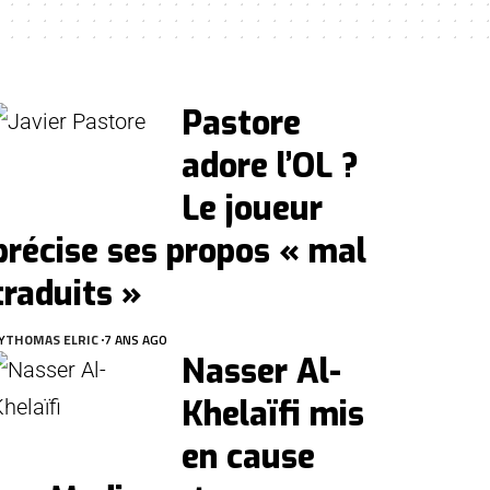
Pastore
adore l’OL ?
Le joueur
précise ses propos « mal
traduits »
Y
THOMAS ELRIC
7 ANS AGO
Nasser Al-
Khelaïfi mis
en cause