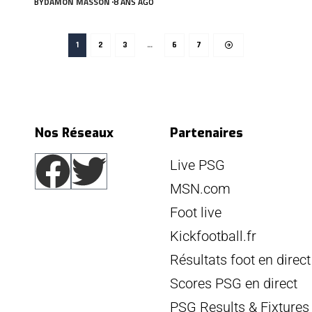
BY
DAMON MASSON
8 ANS AGO
1
2
3
…
6
7
Nos Réseaux
Partenaires
Live PSG
MSN.com
Foot live
Kickfootball.fr
Résultats foot en direct
Scores PSG en direct
PSG Results & Fixtures