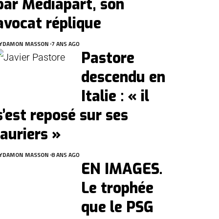
par Mediapart, son
avocat réplique
Y
DAMON MASSON
7 ANS AGO
Pastore
descendu en
Italie : « il
s’est reposé sur ses
lauriers »
Y
DAMON MASSON
8 ANS AGO
EN IMAGES.
Le trophée
que le PSG