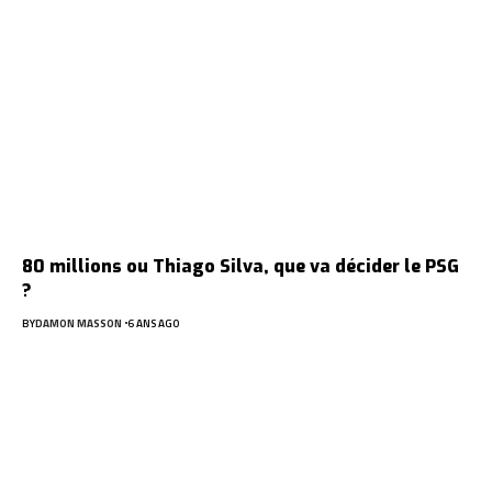
80 millions ou Thiago Silva, que va décider le PSG
?
BY
DAMON MASSON
6 ANS AGO