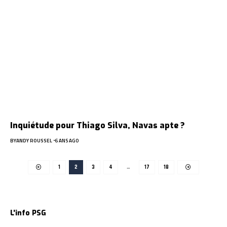
Inquiétude pour Thiago Silva, Navas apte ?
BY
ANDY ROUSSEL
6 ANS AGO
1
2
3
4
…
17
18
L'info PSG