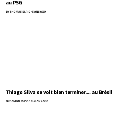
au PSG
BY
THOMAS ELRIC
6 ANS AGO
Thiago Silva se voit bien terminer…. au Brésil
BY
DAMON MASSON
6 ANS AGO