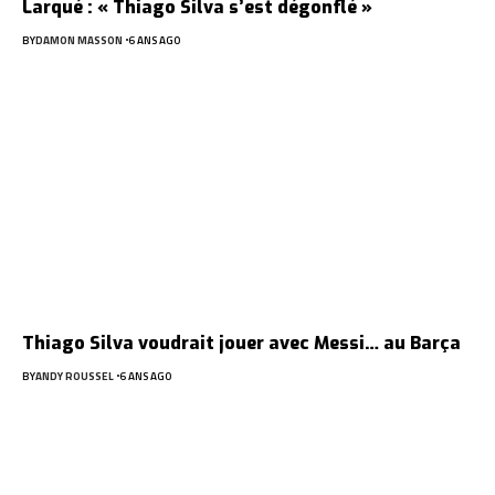
Larqué : « Thiago Silva s’est dégonflé »
BY
DAMON MASSON
6 ANS AGO
Thiago Silva voudrait jouer avec Messi… au Barça
BY
ANDY ROUSSEL
6 ANS AGO