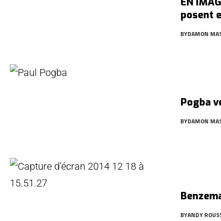
EN IMAG
posent e
BY
DAMON MA
Pogba ve
BY
DAMON MA
Benzema
BY
ANDY ROUS