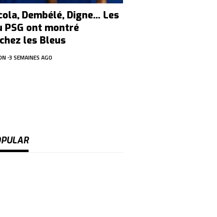
cola, Dembélé, Digne… Les
u PSG ont montré
 chez les Bleus
ON
3 SEMAINES AGO
OPULAR