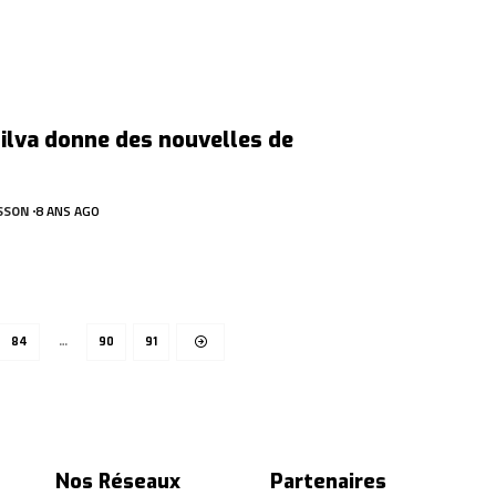
ilva donne des nouvelles de
SSON
8 ANS AGO
84
…
90
91
Nos Réseaux
Partenaires