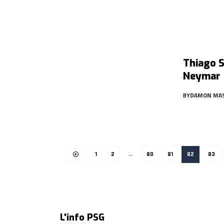
Thiago S
Neymar
BY
DAMON MA
1
2
…
80
81
82
83
L'info PSG