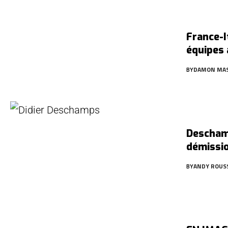
France-I
équipes 
BY
DAMON MA
Descham
démissio
BY
ANDY ROUS