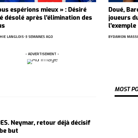
ous espérions mieux » : Désiré
Doué, Bar
é désolé après l’élimination des
joueurs d
us
l’exemple
HIE LANGLOIS
3 SEMAINES AGO
BY
DAMON MASS
- ADVERTISEMENT -
MOST P
S. Neymar, retour déjà décisif
be but