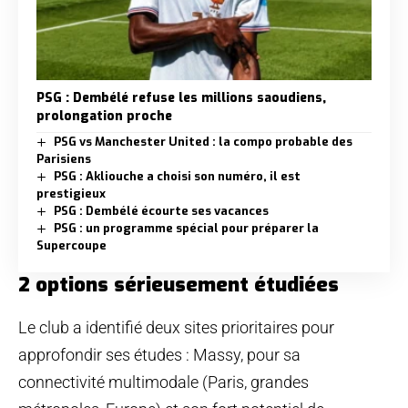
PSG : Dembélé refuse les millions saoudiens,
prolongation proche
PSG vs Manchester United : la compo probable des
Parisiens
PSG : Akliouche a choisi son numéro, il est
prestigieux
PSG : Dembélé écourte ses vacances
PSG : un programme spécial pour préparer la
Supercoupe
2 options sérieusement étudiées
Le club a identifié deux sites prioritaires pour
approfondir ses études : Massy, pour sa
connectivité multimodale (Paris, grandes