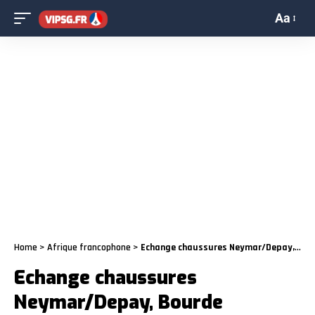
Aa
Home
>
Afrique francophone
>
Echange chaussures Neymar/Depay, Bourde Maignan, Lourde sanction Nice… Le flash foot du 13 février
Echange chaussures
Neymar/Depay, Bourde