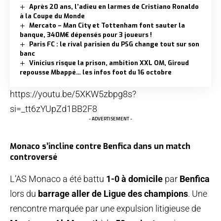
Après 20 ans, l’adieu en larmes de Cristiano Ronaldo
à la Coupe du Monde
Mercato – Man City et Tottenham font sauter la
banque, 340M€ dépensés pour 3 joueurs !
Paris FC : le rival parisien du PSG change tout sur son
banc
Vinicius risque la prison, ambition XXL OM, Giroud
repousse Mbappé… les infos foot du 16 octobre
https://youtu.be/5XKW5zbpg8s?
si=_tt6zYUpZd1BB2F8
- ADVERTISEMENT -
Monaco s’incline contre Benfica dans un match
controversé
L’AS Monaco a été battu
1-0 à domicile
par
Benfica
lors du
barrage aller de Ligue des champions
. Une
rencontre marquée par une expulsion litigieuse de