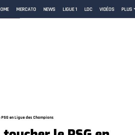
HOME
MERCATO
NEWS
LIGUE 1
LDC
VIDÉOS
PLUS
le PSG en Ligue des Champions
a toucher le PSG en