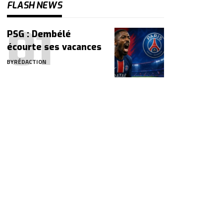
FLASH NEWS
PSG : Dembélé
écourte ses vacances
BY
RÉDACTION