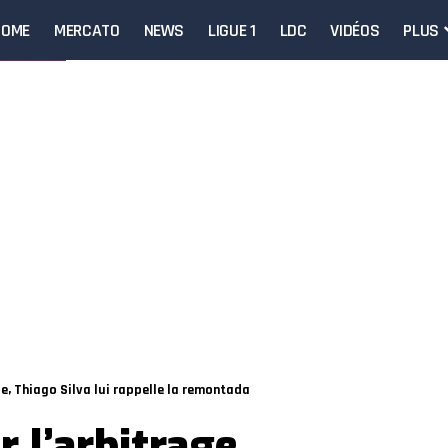
HOME
MERCATO
NEWS
LIGUE 1
LDC
VIDÉOS
PLUS
ge, Thiago Silva lui rappelle la remontada
r l’arbitrage,